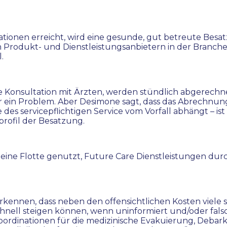
rationen erreicht, wird eine gesunde, gut betreute Bes
n Produkt- und Dienstleistungsanbietern in der Branche, 
.
 Konsultation mit Ärzten, werden stündlich abgerechne
er ein Problem. Aber Desimone sagt, dass das Abrechnung
e des servicepflichtigen Service vom Vorfall abhängt – i
profil der Besatzung.
ine Flotte genutzt, Future Care Dienstleistungen durch
erkennen, dass neben den offensichtlichen Kosten viele 
schnell steigen können, wenn uninformiert und/oder fals
ordinationen für die medizinische Evakuierung, Debar