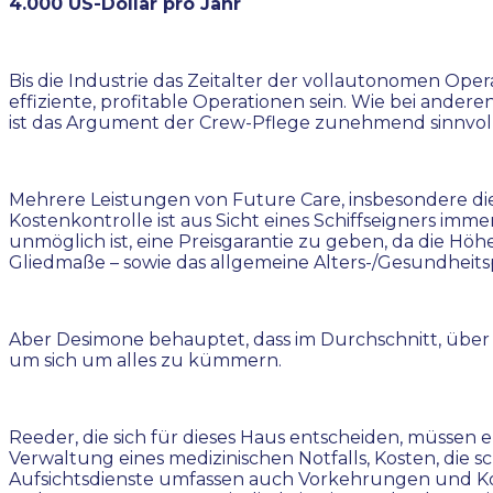
4.000 US-Dollar pro Jahr
Bis die Industrie das Zeitalter der vollautonomen Ope
effiziente, profitable Operationen sein. Wie bei andere
ist das Argument der Crew-Pflege zunehmend sinnvoll
Mehrere Leistungen von Future Care, insbesondere die
Kostenkontrolle ist aus Sicht eines Schiffseigners imm
unmöglich ist, eine Preisgarantie zu geben, da die Höh
Gliedmaße – sowie das allgemeine Alters-/Gesundheits
Aber Desimone behauptet, dass im Durchschnitt, über e
um sich um alles zu kümmern.
Reeder, die sich für dieses Haus entscheiden, müssen 
Verwaltung eines medizinischen Notfalls, Kosten, die 
Aufsichtsdienste umfassen auch Vorkehrungen und Ko