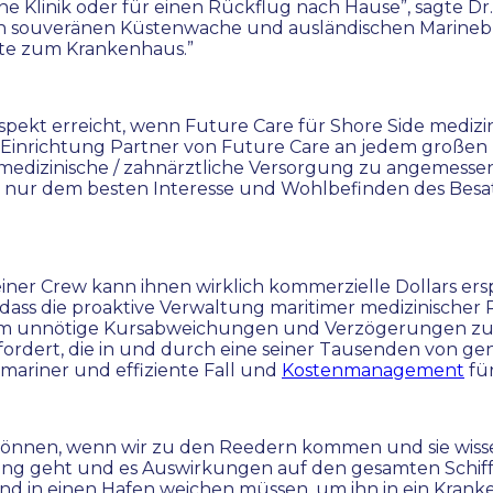
ne Klinik oder für einen Rückflug nach Hause”, sagte Dr.
n souveränen Küstenwache und ausländischen Marinebür
ste zum Krankenhaus.”
spekt erreicht, wenn Future Care für Shore Side medizi
nrichtung Partner von Future Care an jedem großen H
e medizinische / zahnärztliche Versorgung zu angemess
t nur dem besten Interesse und Wohlbefinden des Besa
ner Crew kann ihnen wirklich kommerzielle Dollars erspa
ass die proaktive Verwaltung maritimer medizinischer 
m unnötige Kursabweichungen und Verzögerungen zu ver
fordert, die in und durch eine seiner Tausenden von g
 mariner und effiziente Fall und
Kostenmanagement
fü
 können, wenn wir zu den Reedern kommen und sie wisse
g geht und es Auswirkungen auf den gesamten Schiffsbe
d in einen Hafen weichen müssen, um ihn in ein Kranke