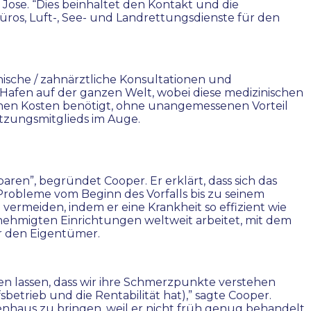
 Jose. “Dies beinhaltet den Kontakt und die
os, Luft-, See- und Landrettungsdienste für den
nische / zahnärztliche Konsultationen und
afen auf der ganzen Welt, wobei diese medizinischen
enen Kosten benötigt, ohne unangemessenen Vorteil
tzungsmitglieds im Auge.
ren”, begründet Cooper. Er erklärt, dass sich das
Probleme vom Beginn des Vorfalls bis zu seinem
meiden, indem er eine Krankheit so effizient wie
enehmigten Einrichtungen weltweit arbeitet, mit dem
r den Eigentümer.
n lassen, dass wir ihre Schmerzpunkte verstehen
trieb und die Rentabilität hat),” sagte Cooper.
nhaus zu bringen, weil er nicht früh genug behandelt