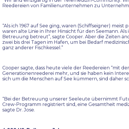
“Wir sind einzigartig in der Telemedizin-Community: Wi
Reedereien von Familienunternehmen zu Unternehmens
“Als ich 1967 auf See ging, waren (Schiffseigner) meist 
waren alte Linie in Ihrer Hinsicht für den Seemann. Als
Betreuung betreut”, sagte Cooper. Aber die Zeiten ände
zwei bis drei Tagen im Hafen, um bei Bedarf medizini
ganz anderer Fischkessel.”
Cooper sagte, dass heute viele der Reedereien “mit de
Generationenreederei mehr, und sie haben kein Intere
sich um die Menschen auf See kümmern, sind daher sch
“Bei der Betreuung unserer Seeleute übernimmt Future
Crew-Programm registriert sind, eine Gesamtheit medizin
sagte Dr. Jose.