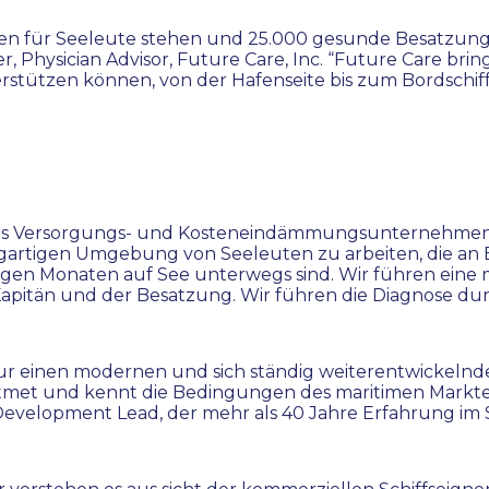
ngen für Seeleute stehen und 25.000 gesunde Besatzungs
r, Physician Advisor, Future Care, Inc. “Future Care br
stützen können, von der Hafenseite bis zum Bordschiff
führtes Versorgungs- und Kosteneindämmungsunternehmen
igartigen Umgebung von Seeleuten zu arbeiten, die an 
einigen Monaten auf See unterwegs sind. Wir führen ei
 Kapitän und der Besatzung. Wir führen die Diagnose du
nur einen modernen und sich ständig weiterentwickelnd
atmet und kennt die Bedingungen des maritimen Markte
evelopment Lead, der mehr als 40 Jahre Erfahrung im 