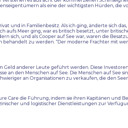
r verstehen es aus sicht der kommerziellen Schiffseigner
eigentümern als eine der wichtigsten Hürden, die vor
privat und in Familienbesitz. Als ich ging, änderte sich d
 ich aufs Meer ging, war es britisch besetzt, unter brit
rn sich, und als Cooper auf See war, waren die Besatzun
sch behandelt zu werden. “Der moderne Frachter mit wen
m Geld anderer Leute geführt werden. Diese Investoren 
sse an den Menschen auf See. Die Menschen auf See sin
wieriger an Organisationen zu verkaufen, die den Seem
 Care die Führung, indem sie ihren Kapitänen und Besa
ischer und logistischer Dienstleistungen zur Verfügung s