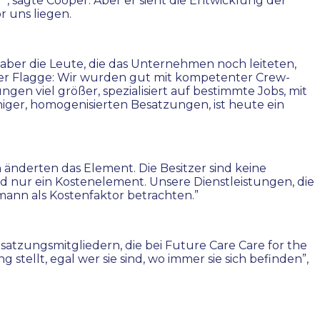
”, sagte Cooper. Aber er sieht die Entwicklung der
 uns liegen.
as, aber die Leute, die das Unternehmen noch leiteten,
ischer Flagge: Wir wurden gut mit kompetenter Crew-
gen viel größer, spezialisiert auf bestimmte Jobs, mit
iger, homogenisierten Besatzungen, ist heute ein
änderten das Element. Die Besitzer sind keine
d nur ein Kostenelement. Unsere Dienstleistungen, die
ann als Kostenfaktor betrachten.”
tzungsmitgliedern, die bei Future Care Care for the
tellt, egal wer sie sind, wo immer sie sich befinden”,