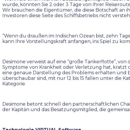
wurde, könnten Sie 2 oder 3 Tage von Ihrer Reiseroute
Wir brauchen die Eigentümer, die diese Botschaft an i
Investoren diese Seite des Schiffsbetriebs nicht versteh
“Wenn du draußen im Indischen Ozean bist, zehn Tage 
kann Ihre Vorstellungskraft anfangen, ins Spiel zu komm
Desimone verweist auf eine “große Tankerflotte”, von de
Symptome von Krankheit oder Verletzung hat, kratzt ode
eine genaue Darstellung des Problems erhalten und be
überschaubar sind, mit nur 12 bis 15 fallen unter die
Kategorie.
Desimone betont schnell den partnerschaftlichen Charakte
der Kapitän und das Besatzungsmitglied, die gemeins
Technologie VIRTUAL Software