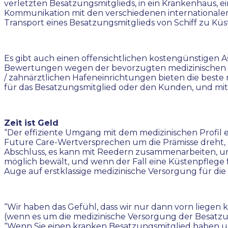
verletzten Besatzungsmitglieds, in ein Krankenhaus, ei
Kommunikation mit den verschiedenen internationale
Transport eines Besatzungsmitglieds von Schiff zu Kü
Es gibt auch einen offensichtlichen kostengünstigen A
Bewertungen wegen der bevorzugten medizinischen Ei
/ zahnärztlichen Hafeneinrichtungen bieten die best
für das Besatzungsmitglied oder den Kunden, und mi
Zeit ist Geld
“Der effiziente Umgang mit dem medizinischen Profil ei
Future Care-Wertversprechen um die Prämisse dreht, d
Abschluss, es kann mit Reedern zusammenarbeiten, u
möglich bewält, und wenn der Fall eine Küstenpflege 
Auge auf erstklassige medizinische Versorgung für die
“Wir haben das Gefühl, dass wir nur dann vorn liegen
(wenn es um die medizinische Versorgung der Besatzun
“Wenn Sie einen kranken Besatzungsmitglied haben un