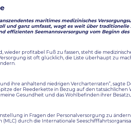
ge
ranszendentes maritimes medizinisches Versorgung
l und ganz umfasst, wagt es weit über traditionell
 und effizienten Seemannsversorgung vom Beginn des V
nd, wieder profitabel Fuß zu fassen, steht die medizini
 Versorgung ist oft glücklich, die Liste überhaupt zu m
ändern.
 und ihre anhaltend niedrigen Vercharterraten”, sagte De
itze der Reederkette in Bezug auf den tatsächlichen 
llgemeine Gesundheit und das Wohlbefinden ihrer Besatz
instellung in Fragen der Personalversorgung zu ändern
 (MLC) durch die Internationale Seeschifffahrtsorganisat