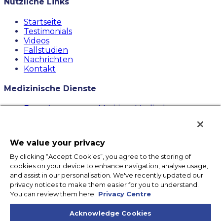
Nützliche Links
Startseite
Testimonials
Videos
Fallstudien
Nachrichten
Kontakt
Medizinische Dienste
Erste Antwort von Maritime Medical
Beratung für maritime Ärzte auf See
Maritime Medical Case Management
Eindämmung der medizinischen Kosten auf See
We value your privacy
Kontaktieren Sie uns
By clicking “Accept Cookies”, you agree to the storing of
cookies on your device to enhance navigation, analyse usage,
and assist in our personalisation. We've recently updated our
123 Town Square Pl # 531,
privacy notices to make them easier for you to understand.
Jersey City, NJ 07310
You can review them here:
Privacy Centre
+1 (917) 579-0257
Acknowledge Cookies
Info@futurecareinc.com