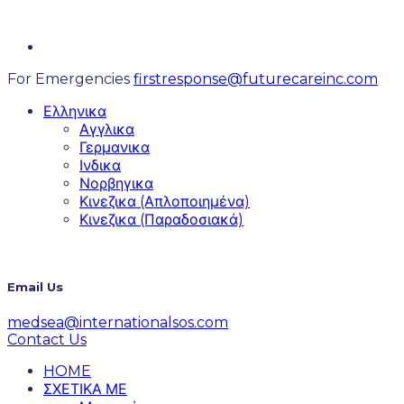
For Emergencies
firstresponse@futurecareinc.com
Ελληνικα
Αγγλικα
Γερμανικα
Ινδικα
Νορβηγικα
Κινεζικα (Απλοποιημένα)
Κινεζικα (Παραδοσιακά)
Email Us
medsea@internationalsos.com
Contact Us
HOME
ΣΧΕΤΙΚΑ ΜΕ