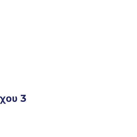
χου 3