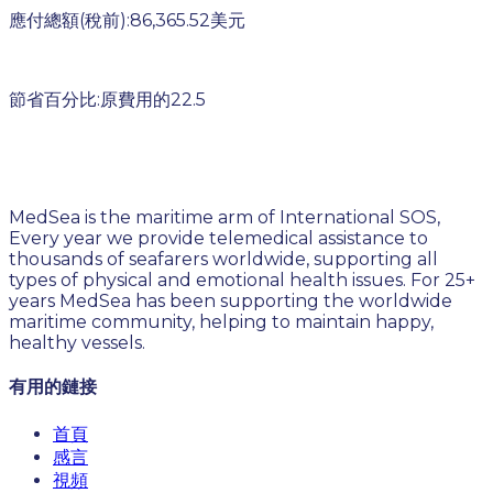
應付總額(稅前):86,365.52美元
節省百分比:原費用的22.5
MedSea is the maritime arm of International SOS,
Every year we provide telemedical assistance to
thousands of seafarers worldwide, supporting all
types of physical and emotional health issues. For 25+
years MedSea has been supporting the worldwide
maritime community, helping to maintain happy,
healthy vessels.
有用的鏈接
首頁
感言
視頻