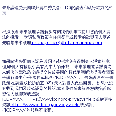
未來護理受美國聯邦貿易委員會(FTC)的調查和執行權力的約
束
根據原則,未來護理承諾解決有關我們收集或使用您的個人資
訊的投訴。 對隱私盾政策有任何疑問或投訴的歐盟個人應首
先聯繫未來護理
:privacy.office@futurecareinc.com
。
如果歐洲聯盟個人認為其調查或申訴沒有得到令人滿意的處
理,即個人有權援引具有約束力的仲裁。 未來護理還承諾將尚
未解決的隱私盾投訴提交位於美國的替代爭議解決提供者國際
爭議解決中心/美國仲裁協會(“ICDR/AAA”)。 未來護理有一個
政策,在調查或投訴的五 (45) 天內對個人做出回應。 如果您沒
有收到我們及時確認您的投訴,或者我們尚未解決您的投訴,歐
盟個人應聯繫或造訪
ICDR/AAA,HTTPs://www.icdr.org/privacyshield瞭解更多
資訊
https://www.icdr.org/privacyshield
或投訴。
(“ICDR/AAA”的服務不收費。