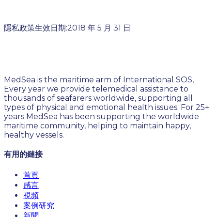
隱私政策生效日期:2018 年 5 月 31 日
MedSea is the maritime arm of International SOS,
Every year we provide telemedical assistance to
thousands of seafarers worldwide, supporting all
types of physical and emotional health issues. For 25+
years MedSea has been supporting the worldwide
maritime community, helping to maintain happy,
healthy vessels.
有用的鏈接
首頁
感言
視頻
案例研究
新聞